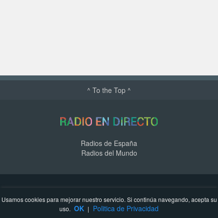
^ To the Top ^
Radios de España
Radios del Mundo
Politica de Privacidad
Sitemap
Añade una Radio
Usamos cookies para mejorar nuestro servicio. Si continúa navegando, acepta su
Contacto
OK
Politica de Privacidad
uso.
|