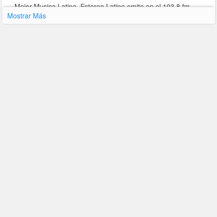
Mejor Musica Latina. Estereo Latino emite en el 103.8 fm.
Mostrar Más
Contacto y Redes Sociales
34 902 11 79 62
Página Web
Última Actualización : 03-05-2021